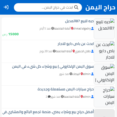
حراج اليمن
حبه للبيع 87المديل
ahmad algadry
أمانة العاصمة
منذ 5 أيام
15000
ر.س
ابحث عن باص دايو للاجار
طلال الحميري
أمانة العاصمة
منذ 28 يوم
سوق اليمن الإلكتروني | بيع وشراء كل شيء في اليمن
admin
البيضاء
منذ شهر
حراج سيارات اليمن مستعملة وجديدة
admin
أمانة العاصمة
منذ شهر
2
أفضل حراج بيع وشراء يمني، منصة تجمع البائع والمشتري في 