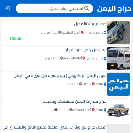
حراج اليمن
حبه للبيع 87المديل
ahmad algadry
أمانة العاصمة
منذ 4 ساعات
15000
ر.س
ابحث عن باص دايو للاجار
طلال الحميري
أمانة العاصمة
منذ 23 يوم
سوق اليمن الإلكتروني | بيع وشراء كل شيء في اليمن
admin
البيضاء
منذ شهر
حراج سيارات اليمن مستعملة وجديدة
admin
أمانة العاصمة
منذ شهر
2
أفضل حراج بيع وشراء يمني، منصة تجمع البائع والمشتري في 