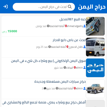
حراج اليمن
حبه للبيع 87المديل
ahmad algadry
أمانة العاصمة
منذ يومين
15000
ر.س
ابحث عن باص دايو للاجار
طلال الحميري
أمانة العاصمة
منذ 25 يوم
سوق اليمن الإلكتروني | بيع وشراء كل شيء في اليمن
admin
البيضاء
منذ شهر
حراج سيارات اليمن مستعملة وجديدة
admin
أمانة العاصمة
منذ شهر
2
أفضل حراج بيع وشراء يمني، منصة تجمع البائع والمشتري في 