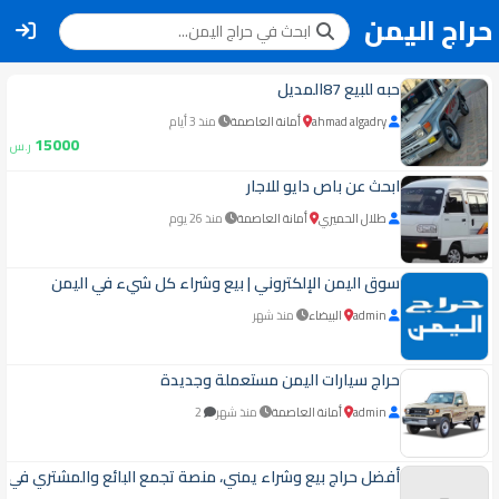
حراج اليمن
حبه للبيع 87المديل
ahmad algadry
أمانة العاصمة
منذ 3 أيام
15000
ر.س
ابحث عن باص دايو للاجار
طلال الحميري
أمانة العاصمة
منذ 26 يوم
سوق اليمن الإلكتروني | بيع وشراء كل شيء في اليمن
admin
البيضاء
منذ شهر
حراج سيارات اليمن مستعملة وجديدة
admin
أمانة العاصمة
منذ شهر
2
أفضل حراج بيع وشراء يمني، منصة تجمع البائع والمشتري في 