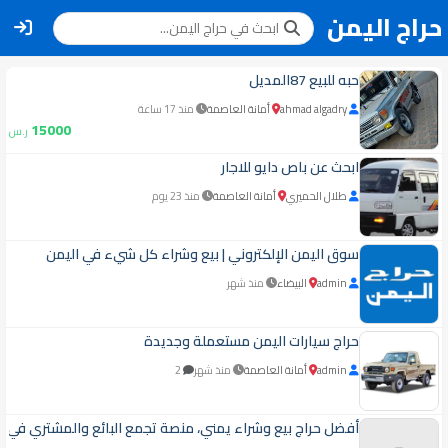
حراج اليمن
حبه للبيع 87المديل
ahmad algadry
أمانة العاصمة
منذ 17 ساعة
15000
ر.س
ابحث عن باص دايو للاجار
طلال الحميري
أمانة العاصمة
منذ 23 يوم
سوق اليمن الإلكتروني | بيع وشراء كل شيء في اليمن
admin
البيضاء
منذ شهر
حراج سيارات اليمن مستعملة وجديدة
admin
أمانة العاصمة
منذ شهر
2
أفضل حراج بيع وشراء يمني، منصة تجمع البائع والمشتري في 